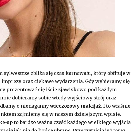
sylwestrze zbliża się czas karnawału, który obfituje w
 imprezy oraz ciekawe wydarzenia. Gdy wybieramy się
my prezentować się iście zjawiskowo pod każdym
nnie dobieramy sobie wtedy wyjściowy strój oraz
e dbamy o nienaganny
wieczorowy makijaż
. I to właśnie
unktem zajmiemy się w naszym dzisiejszym wpisie.
-up to bardzo ważna część każdego wielkiego wyjścia
y się jak nie do końca ubrane. Przeczytajcie już teraz