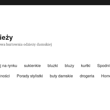
ieży
etowa hurtownia odzieży damskiej
j na rynku
sukienkie
bluzki
bluzy
kurtki
Spodni
lności
Porady stylistki
buty damskie
drogeria
Hom