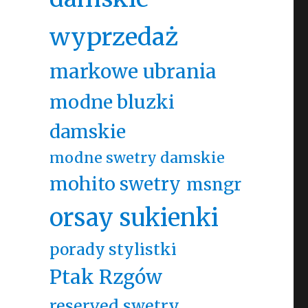
wyprzedaż
markowe ubrania
modne bluzki
damskie
modne swetry damskie
mohito swetry
msngr
orsay sukienki
porady stylistki
Ptak Rzgów
reserved swetry