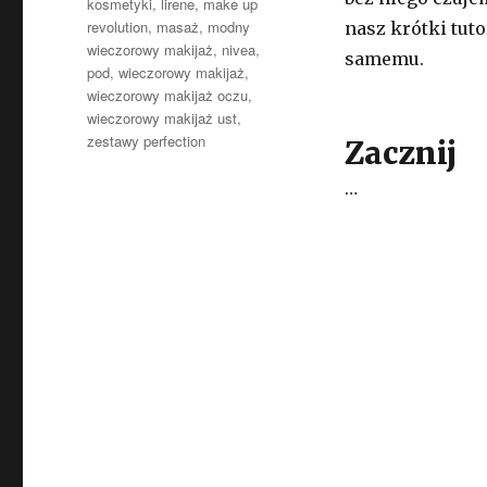
kosmetyki
,
lirene
,
make up
revolution
,
masaż
,
modny
nasz krótki tut
wieczorowy makijaż
,
nivea
,
samemu.
pod
,
wieczorowy makijaż
,
wieczorowy makijaż oczu
,
wieczorowy makijaż ust
,
zestawy perfection
Zacznij
…