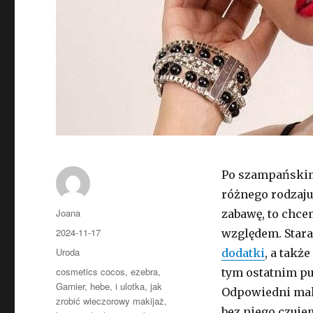
Po szampańskim 
różnego rodzaju
Autor
Joana
zabawę, to chce
Opublikowano
2024-11-17
względem. Stara
Kategorie
Uroda
dodatki
, a takż
Tagi
cosmetics cocos
,
ezebra
,
tym ostatnim p
Garnier
,
hebe
,
i ulotka
,
jak
Odpowiedni make
zrobić wieczorowy makijaż
,
bez niego czujem