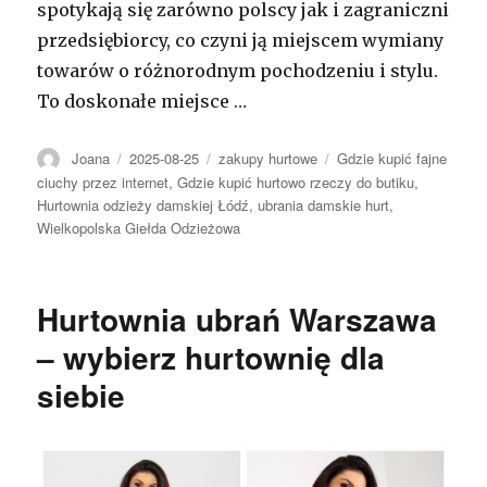
spotykają się zarówno polscy jak i zagraniczni
przedsiębiorcy, co czyni ją miejscem wymiany
towarów o różnorodnym pochodzeniu i stylu.
To doskonałe miejsce …
Autor
Opublikowano
Kategorie
Tagi
Joana
2025-08-25
zakupy hurtowe
Gdzie kupić fajne
ciuchy przez internet
,
Gdzie kupić hurtowo rzeczy do butiku
,
Hurtownia odzieży damskiej Łódź
,
ubrania damskie hurt
,
Wielkopolska Giełda Odzieżowa
Hurtownia ubrań Warszawa
– wybierz hurtownię dla
siebie