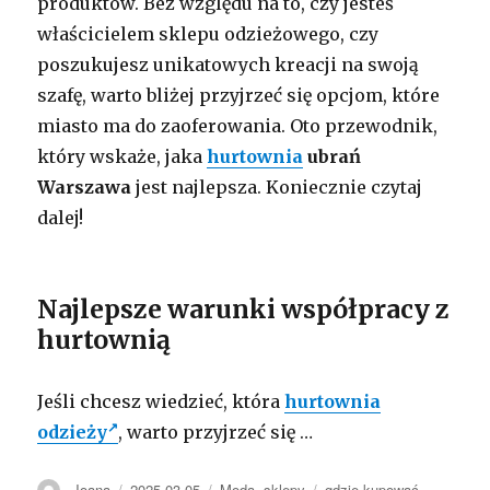
produktów. Bez względu na to, czy jesteś
właścicielem sklepu odzieżowego, czy
poszukujesz unikatowych kreacji na swoją
szafę, warto bliżej przyjrzeć się opcjom, które
miasto ma do zaoferowania. Oto przewodnik,
który wskaże, jaka
hurtownia
ubrań
Warszawa
jest najlepsza. Koniecznie czytaj
dalej!
Najlepsze warunki współpracy z
hurtownią
Jeśli chcesz wiedzieć, która
hurtownia
odzieży
, warto przyjrzeć się
…
Autor
Opublikowano
Kategorie
Tagi
Joana
2025-03-05
Moda
,
sklepy
gdzie kupować