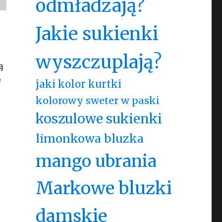
odmładzają?
Jakie sukienki
wyszczuplają?
ą
e
jaki kolor kurtki
kolorowy sweter w paski
koszulowe sukienki
limonkowa bluzka
mango ubrania
Markowe bluzki
damskie