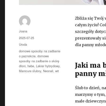
Zbliża się Twój 
całym życiu! Co
Autor
Joana
szczegóły dotycz
Opublikowano
2025-07-25
prezentowały s
Kategorie
Uroda
dla panny młode
Tagi
domowe sposoby na zadbanie
o paznokcie
,
domowe
sposoby na zadbanie o skórę
Jaki ma 
dłoni
,
hebe
,
Lakier hybrydowy
,
Manicure ślubny
,
Neonail
,
wit
panny mł
Ślub to dzień, n
marzymy o tym, 
małe dziewczyn