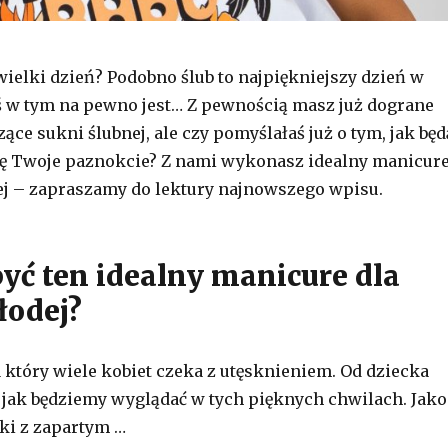
wielki dzień? Podobno ślub to najpiękniejszy dzień w
ś w tym na pewno jest… Z pewnością masz już dograne
ące sukni ślubnej, ale czy pomyślałaś już o tym, jak będ
ię Twoje paznokcie? Z nami wykonasz idealny manicur
j – zapraszamy do lektury najnowszego wpisu.
być ten idealny manicure dla
odej?
a który wiele kobiet czeka z utęsknieniem. Od dziecka
jak będziemy wyglądać w tych pięknych chwilach. Jako
ki z zapartym …