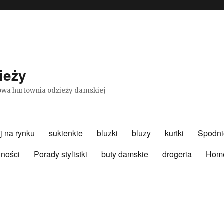
ieży
etowa hurtownia odzieży damskiej
j na rynku
sukienkie
bluzki
bluzy
kurtki
Spodni
lności
Porady stylistki
buty damskie
drogeria
Hom