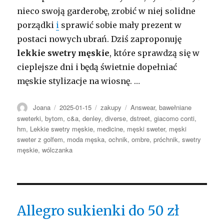
nieco swoją garderobę, zrobić w niej solidne
porządki
i
sprawić sobie mały prezent w
postaci nowych ubrań. Dziś zaproponuję
lekkie swetry męskie
, które sprawdzą się w
cieplejsze dni i będą świetnie dopełniać
męskie stylizacje na wiosnę. …
Autor
Opublikowano
Kategorie
Tagi
Joana
2025-01-15
zakupy
Answear
,
bawełniane
sweterki
,
bytom
,
c&a
,
denley
,
diverse
,
dstreet
,
giacomo conti
,
hm
,
Lekkie swetry męskie
,
medicine
,
męski sweter
,
męski
sweter z golfem
,
moda męska
,
ochnik
,
ombre
,
próchnik
,
swetry
męskie
,
wólczanka
Allegro sukienki do 50 zł