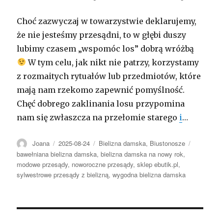
Choć zazwyczaj w towarzystwie deklarujemy,
że nie jesteśmy przesądni, to w głębi duszy
lubimy czasem „wspomóc los” dobrą wróżbą
W tym celu, jak nikt nie patrzy, korzystamy
z rozmaitych rytuałów lub przedmiotów, które
mają nam rzekomo zapewnić pomyślność.
Chęć dobrego zaklinania losu przypomina
nam się zwłaszcza na przełomie starego
i
…
Autor
Opublikowano
Kategorie
Tagi
Joana
2025-08-24
Bielizna damska
,
Biustonosze
bawełniana bielizna damska
,
bielizna damska na nowy rok
,
modowe przesądy
,
noworoczne przesądy
,
sklep ebutik.pl
,
sylwestrowe przesądy z bielizną
,
wygodna bielizna damska