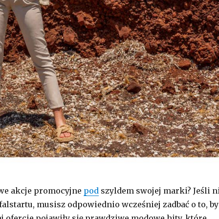
awe akcje promocyjne
pod
szyldem swojej marki? Jeśli n
falstartu, musisz odpowiednio wcześniej zadbać o to, by
 ofercie pojawiły się prawdziwe modowe hity, które