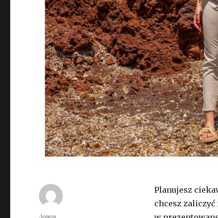
Planujesz ciek
chcesz zaliczyć 
Autor
Joana
w prezentowanej