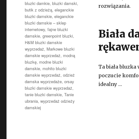
bluzki damkie
,
bluzki damski
,
rozwiązania.
butik z odzieżą
,
eleganckie
bluzki damskie
,
eleganckie
bluzki damskie – sklep
internetowy
,
fajne bluzki
Biała d
damskie
,
greenpoint bluzki
,
H&M bluzki damskie
rękawe
wyprzedaż
,
Markowe bluzki
damskie wyprzedaż
,
modną
bluzkę
,
modne bluzki
Ta biała bluzka
damskie
,
mohito bluzki
damskie wyprzedaż
,
odzież
poczucie komfort
damska wyprzedaże
,
orsay
idealny …
bluzki damskie wyprzedaż
,
tanie bluzki damskie
,
Tanie
ubrania
,
wyprzedaż odzieży
damskiej