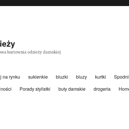
ieży
etowa hurtownia odzieży damskiej
j na rynku
sukienkie
bluzki
bluzy
kurtki
Spodni
lności
Porady stylistki
buty damskie
drogeria
Hom