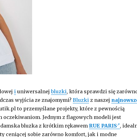
ylowej
i
uniwersalnej
bluzki
, która sprawdzi się zarówn
dczas wyjścia ze znajomymi?
Bluzki
z naszej
najnowsz
tik.pl to przemyślane projekty, które z pewnością
m oczekiwaniom. Jednym z flagowych modeli jest
a damska bluzka z krótkim rękawem
RUE PARIS
, ideal
ety ceniącej sobie zarówno komfort, jak i modne