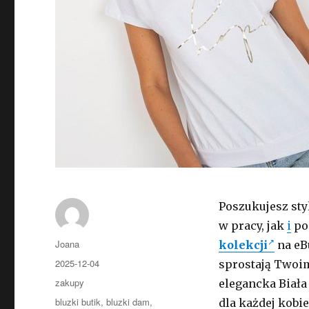
Poszukujesz st
w pracy, jak
i
po
Autor
Joana
kolekcji
na eBu
Opublikowano
2025-12-04
sprostają Twoi
Kategorie
zakupy
elegancka Biał
Tagi
bluzki butik
,
bluzki dam
,
dla każdej kobi