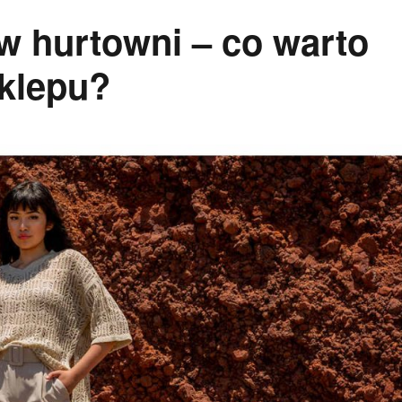
w hurtowni – co warto
sklepu?