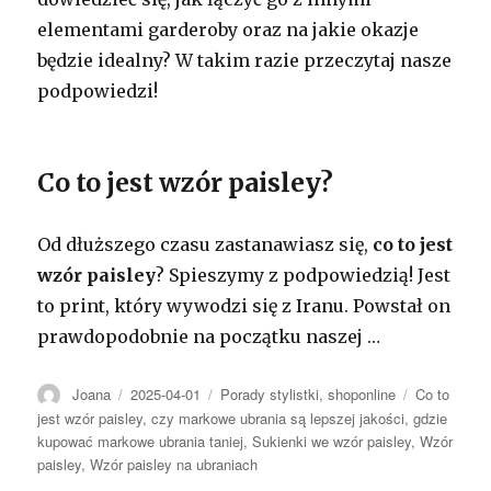
elementami garderoby oraz na jakie okazje
będzie idealny? W takim razie przeczytaj nasze
podpowiedzi!
Co to jest wzór paisley?
Od dłuższego czasu zastanawiasz się,
co to jest
wzór paisley
? Spieszymy z podpowiedzią! Jest
to print, który wywodzi się z Iranu. Powstał on
prawdopodobnie na początku naszej
…
Autor
Opublikowano
Kategorie
Tagi
Joana
2025-04-01
Porady stylistki
,
shoponline
Co to
jest wzór paisley
,
czy markowe ubrania są lepszej jakości
,
gdzie
kupować markowe ubrania taniej
,
Sukienki we wzór paisley
,
Wzór
paisley
,
Wzór paisley na ubraniach