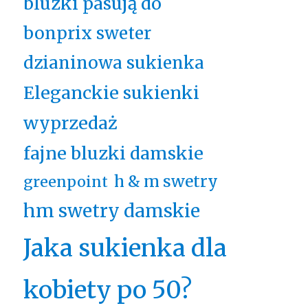
bluzki pasują do
bonprix sweter
dzianinowa sukienka
Eleganckie sukienki
wyprzedaż
fajne bluzki damskie
h & m swetry
greenpoint
hm swetry damskie
Jaka sukienka dla
kobiety po 50?