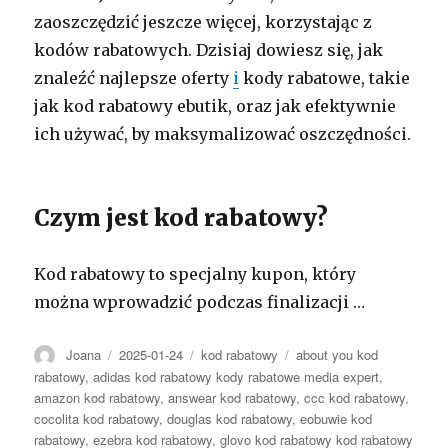
zaoszczędzić jeszcze więcej, korzystając z
kodów rabatowych. Dzisiaj dowiesz się, jak
znaleźć najlepsze oferty
i
kody rabatowe, takie
jak kod rabatowy ebutik, oraz jak efektywnie
ich używać, by maksymalizować oszczędności.
Czym jest kod rabatowy?
Kod rabatowy to specjalny kupon, który
można wprowadzić podczas finalizacji …
Autor
Opublikowano
Kategorie
Tagi
Joana
2025-01-24
kod rabatowy
about you kod
rabatowy
,
adidas kod rabatowy kody rabatowe media expert
,
amazon kod rabatowy
,
answear kod rabatowy
,
ccc kod rabatowy
,
cocolita kod rabatowy
,
douglas kod rabatowy
,
eobuwie kod
rabatowy
,
ezebra kod rabatowy
,
glovo kod rabatowy kod rabatowy