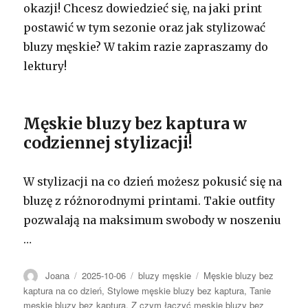
okazji! Chcesz dowiedzieć się, na jaki print
postawić w tym sezonie oraz jak stylizować
bluzy męskie? W takim razie zapraszamy do
lektury!
Męskie bluzy bez kaptura w
codziennej stylizacji!
W stylizacji na co dzień możesz pokusić się na
bluzę z różnorodnymi printami. Takie outfity
pozwalają na maksimum swobody w noszeniu
…
Autor
Opublikowano
Kategorie
Tagi
Joana
2025-10-06
bluzy męskie
Męskie bluzy bez
kaptura na co dzień
,
Stylowe męskie bluzy bez kaptura
,
Tanie
męskie bluzy bez kaptura
,
Z czym łączyć męskie bluzy bez