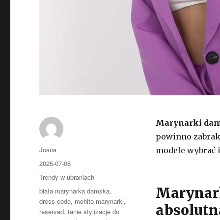
Marynarki dam
powinno zabrakn
Autor
Joana
modele wybrać i
Opublikowano
2025-07-08
Kategorie
Trendy w ubraniach
Marynark
Tagi
biała marynarka damska
,
dress code
,
mohito marynarki
,
absolutn
reserved
,
tanie stylizacje do