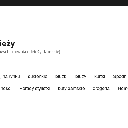
ieży
etowa hurtownia odzieży damskiej
j na rynku
sukienkie
bluzki
bluzy
kurtki
Spodni
lności
Porady stylistki
buty damskie
drogeria
Hom