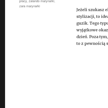
pracy
,
zalando marynarki
,
zara marynarki
Jeżeli szukasz e
stylizacji, to 
guzik. Tego typu
wyjątkowe okazj
dzień. Poza tym
to z pewnością 