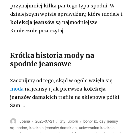
przynajmniej kilka par tego typu spodni. W
dzisiejszym wpisie sprawdźmy, które modele i
kolekcja jeansów
są najmodniejsze!
Koniecznie przeczytaj.
Krótka historia mody na
spodnie jeansowe
Zacznijmy od tego, skąd w ogóle wzięła się
moda
na jeansy i jak pierwsza
kolekcja
jeansów damskich
trafiła na sklepowe półki.
Sam
…
Autor
Opublikowano
Kategorie
Tagi
Joana
2025-07-21
Styl ubioru
bonpr ix
,
czy jeansy
są modne
,
kolekcja jeansów damskich
,
uniwersalna kolekcja