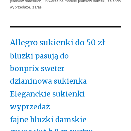
jeansów damskich
,
uniwersalne modele jeansów damski
,
zalando
wyprzedaze
,
zaras
Allegro sukienki do 50 zł
bluzki pasują do
bonprix sweter
dzianinowa sukienka
Eleganckie sukienki
wyprzedaż
fajne bluzki damskie