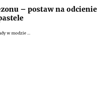
ezonu – postaw na odcienie
pastele
ndy w modzie …