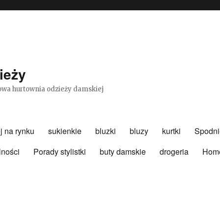
ieży
etowa hurtownia odzieży damskiej
j na rynku
sukienkie
bluzki
bluzy
kurtki
Spodni
lności
Porady stylistki
buty damskie
drogeria
Hom