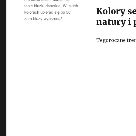
tanie bluzki damskie
,
W jakich
Kolory s
kolorach ubierać się po 50
,
zara bluzy wyprzedaż
natury i 
Tegoroczne tre