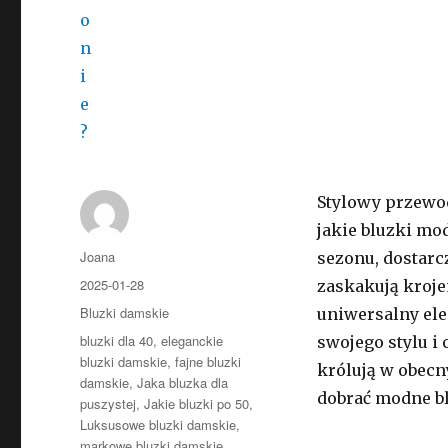
Stylowy przewod
jakie bluzki mo
Autor
Joana
sezonu, dostarc
Opublikowano
2025-01-28
zaskakują kroje
Kategorie
Bluzki damskie
uniwersalny ele
Tagi
bluzki dla 40
,
eleganckie
swojego stylu i 
bluzki damskie
,
fajne bluzki
królują w obecny
damskie
,
Jaka bluzka dla
dobrać modne blu
puszystej
,
Jakie bluzki po 50
,
Luksusowe bluzki damskie
,
markowe bluzki damskie
,