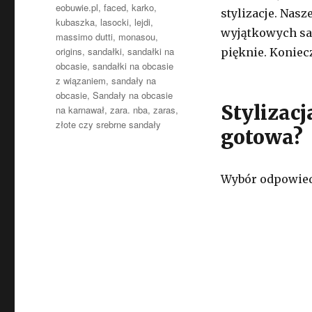
eobuwie.pl
,
faced
,
karko
,
stylizacje. Nas
kubaszka
,
lasocki
,
lejdi
,
wyjątkowych sa
massimo dutti
,
monasou
,
origins
,
sandałki
,
sandałki na
pięknie. Koniecz
obcasie
,
sandałki na obcasie
z wiązaniem
,
sandały na
obcasie
,
Sandały na obcasie
Stylizacj
na karnawał
,
zara. nba
,
zaras
,
złote czy srebrne sandały
gotowa?
Wybór odpowiedn