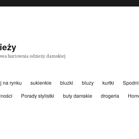
ieży
etowa hurtownia odzieży damskiej
j na rynku
sukienkie
bluzki
bluzy
kurtki
Spodni
lności
Porady stylistki
buty damskie
drogeria
Hom