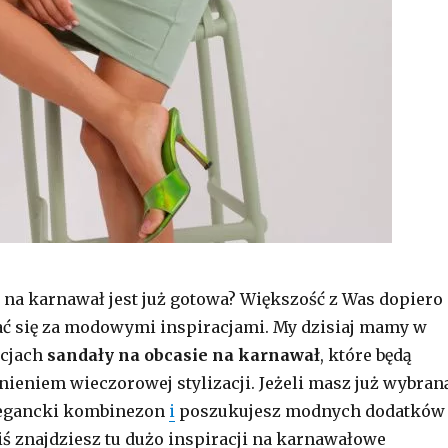
a na karnawał jest już gotowa? Większość z Was dopiero
ać się za modowymi inspiracjami. My dzisiaj mamy w
ycjach
sandały
na obcasie na karnawał
, które będą
ieniem wieczorowej stylizacji. Jeżeli masz już wybran
legancki kombinezon
i
poszukujesz modnych dodatków
ziś znajdziesz tu dużo inspiracji na karnawałowe