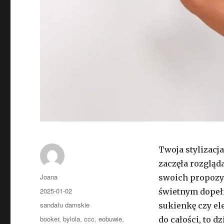
Twoja stylizacj
zaczęła rozgląd
Autor
Joana
swoich propoz
Opublikowano
2025-01-02
świetnym dopełn
Kategorie
sandału damskie
sukienkę czy e
Tagi
booker
,
bylola
,
ccc
,
eobuwie
,
do całości, to d