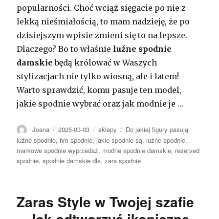
popularności. Choć wciąż sięgacie po nie z
lekką nieśmiałością, to mam nadzieję, że po
dzisiejszym wpisie zmieni się to na lepsze.
Dlaczego? Bo to właśnie
luźne spodnie
damskie
będą królować w Waszych
stylizacjach nie tylko wiosną, ale i latem!
Warto sprawdzić, komu pasuje ten model,
jakie spodnie wybrać oraz jak modnie je …
Autor
Opublikowano
Kategorie
Tagi
Joana
2025-03-03
sklepy
Do jakiej figury pasują
luźne spodnie
,
hm spodnie
,
jakie spodnie są
,
luźne spodnie
,
markowe spodnie wyprzedaż
,
modne spodnie damskie
,
reserved
spodnie
,
spodnie damskie dla
,
zara spodnie
Zaras Style w Twojej szafie
– Jak odtworzyć ikoniczne