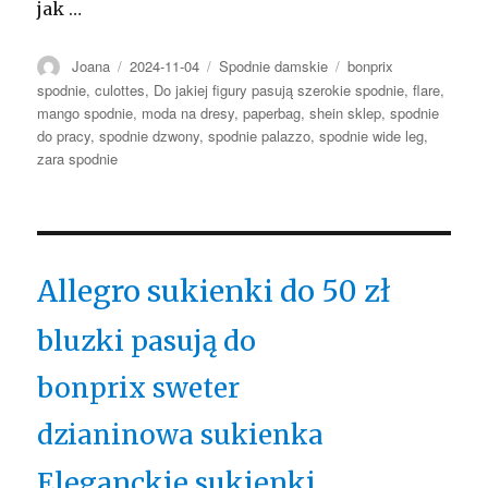
jak …
Autor
Opublikowano
Kategorie
Tagi
Joana
2024-11-04
Spodnie damskie
bonprix
spodnie
,
culottes
,
Do jakiej figury pasują szerokie spodnie
,
flare
,
mango spodnie
,
moda na dresy
,
paperbag
,
shein sklep
,
spodnie
do pracy
,
spodnie dzwony
,
spodnie palazzo
,
spodnie wide leg
,
zara spodnie
Allegro sukienki do 50 zł
bluzki pasują do
bonprix sweter
dzianinowa sukienka
Eleganckie sukienki