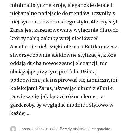
minimalistyczne kroje, eleganckie detale i
niebanalne podejście do trendów uczyniły z
niej symbol nowoczesnego stylu. Ale czy styl
Zaras jest zarezerwowany wyłącznie dla tych,
którzy robią zakupy w tej sieciówce?
Absolutnie nie! Dzięki ofercie eButik możesz
stworzyć równie efektowne stylizacje, które
oddają ducha nowoczesnej elegancji, nie
obciążając przy tym portfela. Dzisiaj
podpowiem, jak inspirować się ikonicznymi
kolekcjami Zaras, używając ubrań z eButik.
Dowiesz się, jak łączyć różne elementy
garderoby, by wyglądać modnie i stylowo w
każdej …
Autor
Opublikowano
Kategorie
Tagi
Joana
2025-01-03
Porady stylistki
eleganckie