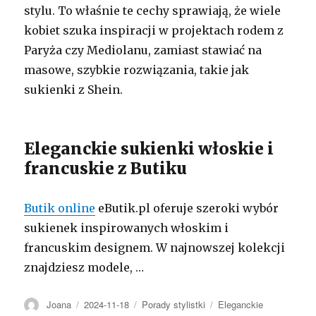
stylu. To właśnie te cechy sprawiają, że wiele
kobiet szuka inspiracji w projektach rodem z
Paryża czy Mediolanu, zamiast stawiać na
masowe, szybkie rozwiązania, takie jak
sukienki z Shein.
Eleganckie sukienki włoskie i
francuskie z Butiku
Butik online
eButik.pl oferuje szeroki wybór
sukienek inspirowanych włoskim i
francuskim designem. W najnowszej kolekcji
znajdziesz modele, …
Autor
Opublikowano
Kategorie
Tagi
Joana
2024-11-18
Porady stylistki
Eleganckie