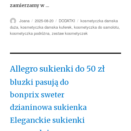
zamierzamy w …
Autor
Opublikowano
Kategorie
Tagi
Joana
2025-08-20
DODATKI
kosmetyczka damska
duża
,
kosmetyczka damska kuferek
,
kosmetyczka do samolotu
,
kosmetyczka podróżna
,
zestaw kosmetyczek
Allegro sukienki do 50 zł
bluzki pasują do
bonprix sweter
dzianinowa sukienka
Eleganckie sukienki