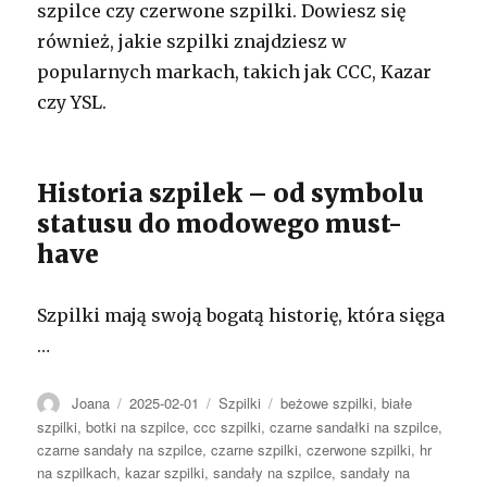
szpilce czy czerwone szpilki. Dowiesz się
również, jakie szpilki znajdziesz w
popularnych markach, takich jak CCC, Kazar
czy YSL.
Historia szpilek – od symbolu
statusu do modowego must-
have
Szpilki mają swoją bogatą historię, która sięga
…
Autor
Opublikowano
Kategorie
Tagi
Joana
2025-02-01
Szpilki
beżowe szpilki
,
białe
szpilki
,
botki na szpilce
,
ccc szpilki
,
czarne sandałki na szpilce
,
czarne sandały na szpilce
,
czarne szpilki
,
czerwone szpilki
,
hr
na szpilkach
,
kazar szpilki
,
sandały na szpilce
,
sandały na