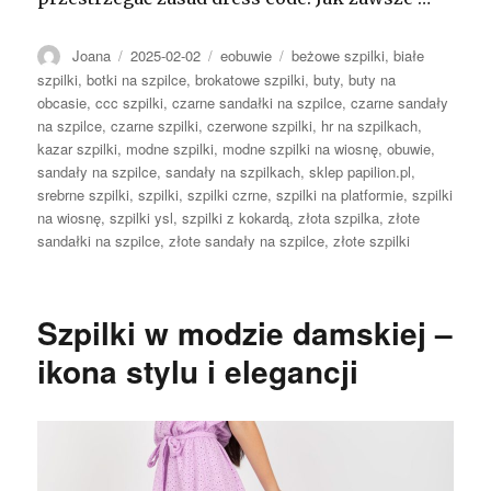
Autor
Opublikowano
Kategorie
Tagi
Joana
2025-02-02
eobuwie
beżowe szpilki
,
białe
szpilki
,
botki na szpilce
,
brokatowe szpilki
,
buty
,
buty na
obcasie
,
ccc szpilki
,
czarne sandałki na szpilce
,
czarne sandały
na szpilce
,
czarne szpilki
,
czerwone szpilki
,
hr na szpilkach
,
kazar szpilki
,
modne szpilki
,
modne szpilki na wiosnę
,
obuwie
,
sandały na szpilce
,
sandały na szpilkach
,
sklep papilion.pl
,
srebrne szpilki
,
szpilki
,
szpilki czrne
,
szpilki na platformie
,
szpilki
na wiosnę
,
szpilki ysl
,
szpilki z kokardą
,
złota szpilka
,
złote
sandałki na szpilce
,
złote sandały na szpilce
,
złote szpilki
Szpilki w modzie damskiej –
ikona stylu i elegancji