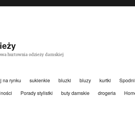
ieży
etowa hurtownia odzieży damskiej
j na rynku
sukienkie
bluzki
bluzy
kurtki
Spodni
lności
Porady stylistki
buty damskie
drogeria
Hom