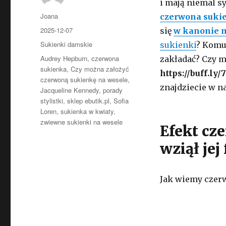
i mają niemal s
Autor
Joana
czerwona suki
Opublikowano
2025-12-07
się
w kanonie 
Kategorie
Sukienki damskie
sukienki
? Komu
Tagi
Audrey Hepburn
,
czerwona
zakładać? Czy 
sukienka
,
Czy można założyć
https://buff.ly
czerwoną sukienkę na wesele
,
znajdziecie w n
Jacqueline Kennedy
,
porady
stylistki
,
sklep ebutik.pl
,
Sofia
Loren
,
sukienka w kwiaty
,
zwiewne sukienki na wesele
Efekt cz
wziął je
Jak wiemy czerw