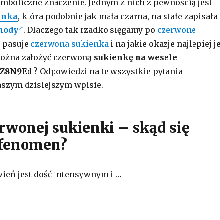
ymboliczne znaczenie. Jednym z nich z pewnością jest
enka
, która podobnie jak mała czarna, na stałe zapisała
mody
. Dlaczego tak rzadko sięgamy po
czerwone
 pasuje
czerwona sukienka
i na jakie okazje najlepiej j
można założyć czerwoną
sukienkę na wesele
/7Z8N9Ed
? Odpowiedzi na te wszystkie pytania
aszym dzisiejszym wpisie.
erwonej sukienki – skąd się
j fenomen?
ień jest dość intensywnym i …