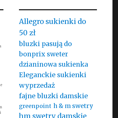
Allegro sukienki do
50 zł
bluzki pasują do
a
bonprix sweter
dzianinowa sukienka
Eleganckie sukienki
wyprzedaż
le
fajne bluzki damskie
h & m swetry
greenpoint
em
i
hm swetry damskie