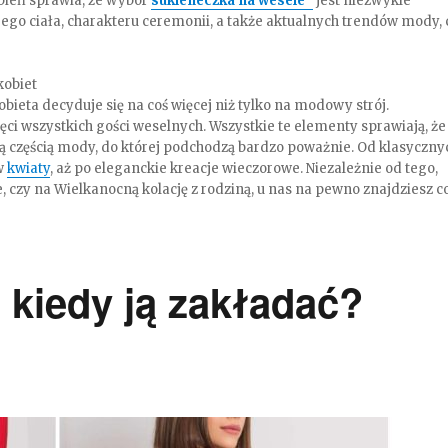
bień sprawia, że wybór
sukieneczka na wesele
jest niezwykle
ego ciała, charakteru ceremonii, a także aktualnych trendów mody, 
kobiet
obieta decyduje się na coś więcej niż tylko na modowy strój.
ci wszystkich gości weselnych. Wszystkie te elementy sprawiają, że
ą częścią mody, do której podchodzą bardzo poważnie. Od klasyczny
w
kwiaty
, aż po eleganckie kreacje wieczorowe. Niezależnie od tego,
, czy na Wielkanocną kolację z rodziną, u nas na pewno znajdziesz c
kiedy ją zakładać?