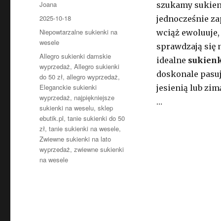
Autor
Joana
szukamy sukiene
Opublikowano
2025-10-18
jednocześnie z
Kategorie
Niepowtarzalne sukienki na
wciąż ewoluuje,
wesele
sprawdzają się 
Tagi
Allegro sukienki damskie
idealne
sukienk
wyprzedaż
,
Allegro sukienki
doskonale pasuj
do 50 zł
,
allegro wyprzedaż
,
Eleganckie sukienki
jesienią lub zim
wyprzedaż
,
najpiękniejsze
…
sukienki na weselu
,
sklep
ebutik.pl
,
tanie sukienki do 50
zł
,
tanie sukienki na wesele
,
Zwiewne sukienki na lato
wyprzedaż
,
zwiewne sukienki
na wesele