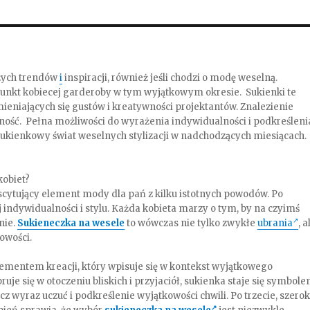
eżych trendów
i
inspiracji, również jeśli chodzi o modę weselną.
punkt kobiecej garderoby w tym wyjątkowym okresie. Sukienki te
niających się gustów i kreatywności projektantów. Znalezienie
ność. Pełna możliwości do wyrażenia indywidualności i podkreśleni
 sukienkowy świat weselnych stylizacji w nadchodzących miesiącach.
kobiet?
cytujący element mody dla pań z kilku istotnych powodów. Po
 indywidualności i stylu. Każda kobieta marzy o tym, by na czyimś
nie.
Sukieneczka na wesele
to wówczas nie tylko zwykłe
ubrania
, a
owości.
mentem kreacji, który wpisuje się w kontekst wyjątkowego
ruje się w otoczeniu bliskich i przyjaciół, sukienka staje się symbol
ecz wyraz uczuć i podkreślenie wyjątkowości chwili. Po trzecie, szerok