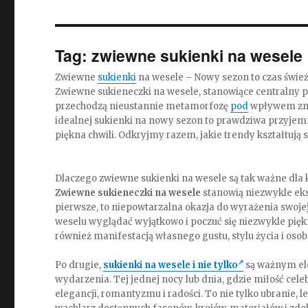
Tag:
zwiewne sukienki na wesele
Zwiewne
sukienki
na wesele – Nowy sezon to czas świ
Zwiewne sukieneczki na wesele, stanowiące centralny 
przechodzą nieustannie metamorfozę
pod
wpływem zmie
idealnej sukienki na nowy sezon to prawdziwa przyjem
piękna chwili. Odkryjmy razem, jakie trendy kształtują
Dlaczego zwiewne sukienki na wesele są tak ważne dla 
Zwiewne sukieneczki na wesele
stanowią niezwykle eks
pierwsze, to niepowtarzalna okazja do wyrażenia swojej
weselu wyglądać wyjątkowo i poczuć się niezwykle pięk
również manifestacją własnego gustu, stylu życia i osob
Po drugie,
sukienki na wesele i nie tylko
są ważnym ele
wydarzenia. Tej jednej nocy lub dnia, gdzie miłość celeb
elegancji, romantyzmu i radości. To nie tylko ubranie, l