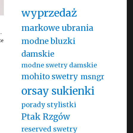
wyprzedaż
markowe ubrania
.
modne bluzki
ze
damskie
modne swetry damskie
mohito swetry
msngr
orsay sukienki
porady stylistki
Ptak Rzgów
reserved swetry