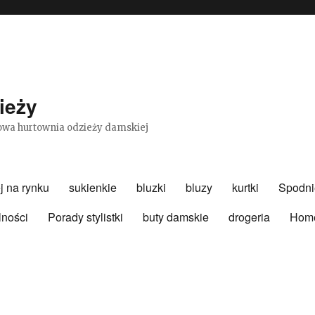
ieży
etowa hurtownia odzieży damskiej
j na rynku
sukienkie
bluzki
bluzy
kurtki
Spodni
lności
Porady stylistki
buty damskie
drogeria
Hom