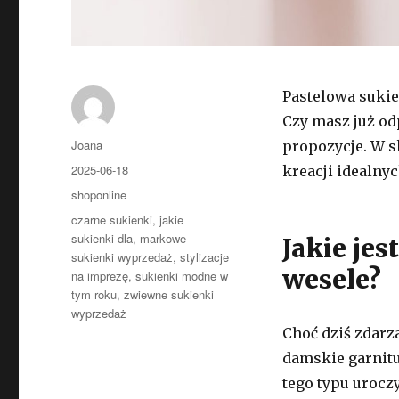
Pastelowa sukie
Czy masz już od
Autor
Joana
propozycje. W s
Opublikowano
2025-06-18
kreacji idealny
Kategorie
shoponline
Tagi
czarne sukienki
,
jakie
sukienki dla
,
markowe
Jakie je
sukienki wyprzedaż
,
stylizacje
wesele?
na imprezę
,
sukienki modne w
tym roku
,
zwiewne sukienki
wyprzedaż
Choć dziś zdarz
damskie garnitu
tego typu uroczy