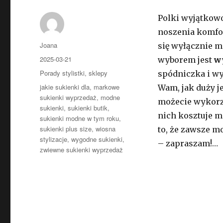
Polki wyjątkowo
noszenia komfor
Autor
Joana
się wyłącznie m
Opublikowano
2025-03-21
wyborem jest
w
Kategorie
Porady stylistki
,
sklepy
spódniczka i w
Tagi
jakie sukienki dla
,
markowe
Wam, jak duży j
sukienki wyprzedaż
,
modne
możecie wykorzy
sukienki
,
sukienki butik
,
nich kosztuje mn
sukienki modne w tym roku
,
sukienki plus size
,
wiosna
to, że zawsze m
stylizacje
,
wygodne sukienki
,
– zapraszam!…
zwiewne sukienki wyprzedaż