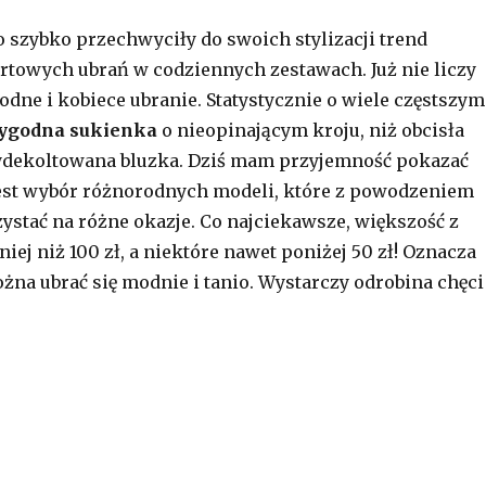
 szybko przechwyciły do swoich stylizacji trend
towych ubrań w codziennych zestawach. Już nie liczy
odne i kobiece ubranie. Statystycznie o wiele częstszym
ygodna sukienka
o nieopinającym kroju, niż obcisła
ydekoltowana bluzka. Dziś mam przyjemność pokazać
est wybór różnorodnych modeli, które z powodzeniem
stać na różne okazje. Co najciekawsze, większość z
iej niż 100 zł, a niektóre nawet poniżej 50 zł! Oznacza
ożna ubrać się modnie i tanio. Wystarczy odrobina chęci