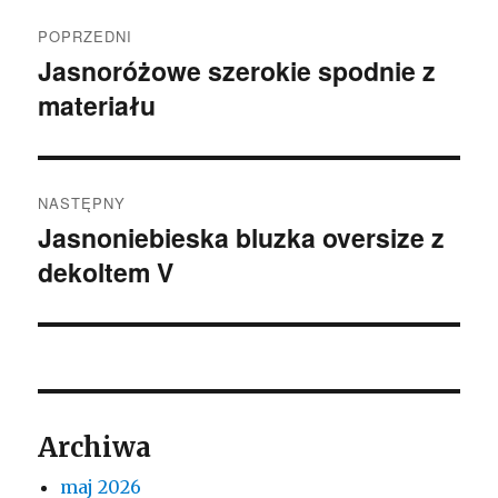
Nawigacja
POPRZEDNI
wpisu
Jasnoróżowe szerokie spodnie z
Poprzedni
materiału
wpis:
NASTĘPNY
Jasnoniebieska bluzka oversize z
Następny
dekoltem V
wpis:
Archiwa
maj 2026