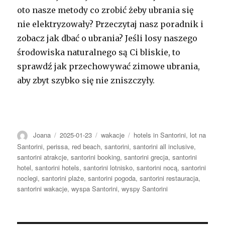
oto nasze metody co zrobić żeby ubrania się
nie elektryzowały? Przeczytaj nasz poradnik i
zobacz jak dbać o ubrania? Jeśli losy naszego
środowiska naturalnego są Ci bliskie, to
sprawdź jak przechowywać zimowe ubrania,
aby zbyt szybko się nie zniszczyły.
Autor
Opublikowano
Kategorie
Tagi
Joana
2025-01-23
wakacje
hotels in Santorini
,
lot na
Santorini
,
perissa
,
red beach
,
santorini
,
santorini all inclusive
,
santorini atrakcje
,
santorini booking
,
santorini grecja
,
santorini
hotel
,
santorini hotels
,
santorini lotnisko
,
santorini nocą
,
santorini
noclegi
,
santorini plaże
,
santorini pogoda
,
santorini restauracja
,
santorini wakacje
,
wyspa Santorini
,
wyspy Santorini