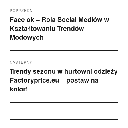
Nawigacja
POPRZEDNI
wpisu
Face ok – Rola Social Mediów w
Poprzedni
Kształtowaniu Trendów
wpis:
Modowych
NASTĘPNY
Trendy sezonu w hurtowni odzieży
Następny
Factoryprice.eu – postaw na
wpis:
kolor!