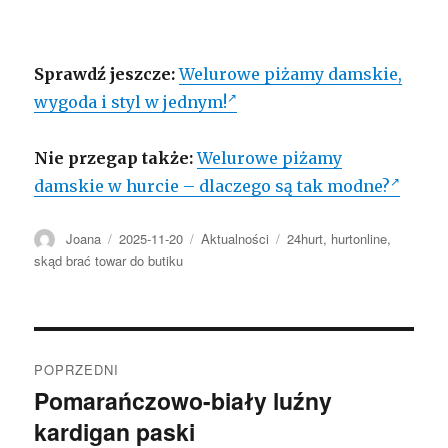
Sprawdź jeszcze:
Welurowe piżamy damskie,
wygoda i styl w jednym!
Nie przegap także:
Welurowe piżamy
damskie w hurcie – dlaczego są tak modne?
Autor
Opublikowano
Kategorie
Tagi
Joana
2025-11-20
Aktualności
24hurt
,
hurtonline
,
skąd brać towar do butiku
Nawigacja
POPRZEDNI
wpisu
Pomarańczowo-biały luźny
Poprzedni
kardigan paski
wpis: