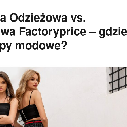
a Odzieżowa vs.
owa Factoryprice – gdzi
kupy modowe?