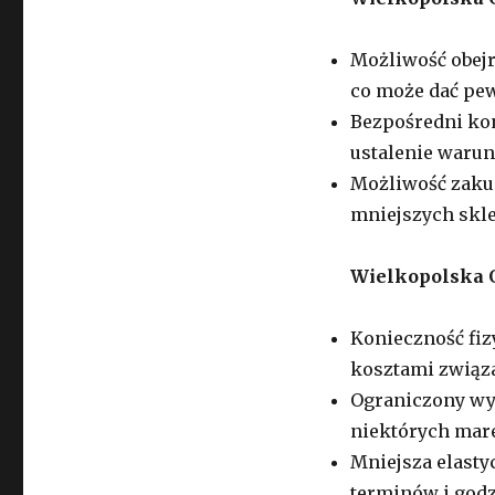
Możliwość obejr
co może dać pew
Bezpośredni kon
ustalenie waru
Możliwość zakup
mniejszych skle
Wielkopolska 
Konieczność fiz
kosztami związ
Ograniczony wy
niektórych mare
Mniejsza elasty
terminów i godz