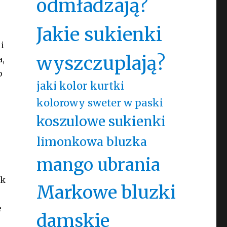
odmładzają?
Jakie sukienki
i
wyszczuplają?
a,
p
jaki kolor kurtki
kolorowy sweter w paski
koszulowe sukienki
limonkowa bluzka
mango ubrania
ak
Markowe bluzki
e
damskie