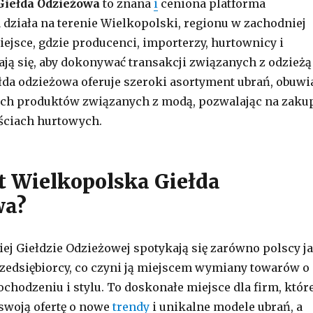
Giełda Odzieżowa
to znana
i
ceniona platforma
 działa na terenie Wielkopolski, regionu w zachodniej
miejsce, gdzie producenci, importerzy, hurtownicy i
ają się, aby dokonywać transakcji związanych z odzieżą 
ełda odzieżowa oferuje szeroki asortyment ubrań, obuwi
ych produktów związanych z modą, pozwalając na zaku
ościach hurtowych.
t Wielkopolska Giełda
wa?
ej Giełdzie Odzieżowej spotykają się zarówno polscy j
rzedsiębiorcy, co czyni ją miejscem wymiany towarów o
hodzeniu i stylu. To doskonałe miejsce dla firm, któr
swoją ofertę o nowe
trendy
i unikalne modele ubrań, a