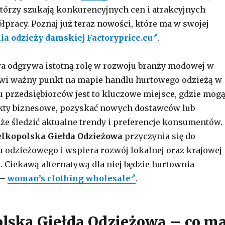
 którzy szukają konkurencyjnych cen i atrakcyjnych
racy. Poznaj już teraz nowości, które ma w swojej
ia odzieży damskiej Factoryprice.eu
.
a odgrywa istotną rolę w rozwoju branży modowej w
owi ważny punkt na mapie handlu hurtowego odzieżą w
lu przedsiębiorców jest to kluczowe miejsce, gdzie mog
kty biznesowe, pozyskać nowych dostawców lub
kże śledzić aktualne trendy i preferencje konsumentów.
lkopolska Giełda Odzieżowa
przyczynia się do
 odzieżowego i wspiera rozwój lokalnej oraz krajowej
 Ciekawą alternatywą dla niej będzie hurtownia
 –
woman’s clothing wholesale
.
lska Giełda Odzieżowa – co m