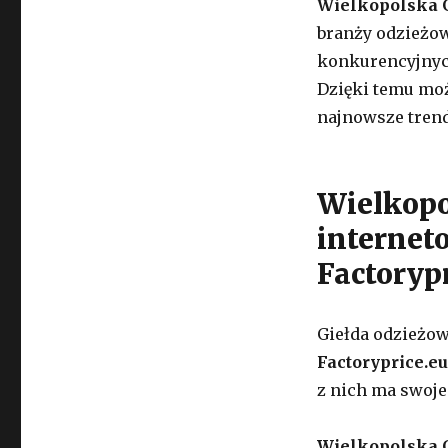
Wielkopolska 
branży odzieżo
konkurencyjnych
Dzięki temu moż
najnowsze trend
Wielkopo
internet
Factoryp
Giełda odzieżow
Factoryprice.eu
z nich ma swoje 
Wielkopolska 