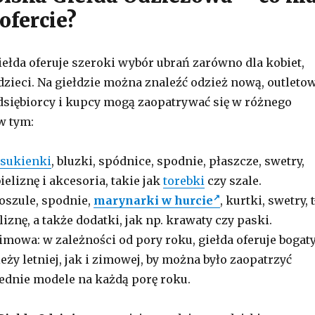
ofercie?
ełda oferuje szeroki wybór ubrań zarówno dla kobiet,
 dzieci. Na giełdzie można znaleźć odzież nową, outleto
dsiębiorcy i kupcy mogą zaopatrywać się w różnego
w tym:
sukienki
, bluzki, spódnice, spodnie, płaszcze, swetry,
 bieliznę i akcesoria, takie jak
torebki
czy szale.
oszule, spodnie,
marynarki w hurcie
, kurtki, swetry, t
eliznę, a także dodatki, jak np. krawaty czy paski.
zimowa: w zależności od pory roku, giełda oferuje bogat
ży letniej, jak i zimowej, by można było zaopatrzyć
dnie modele na każdą porę roku.