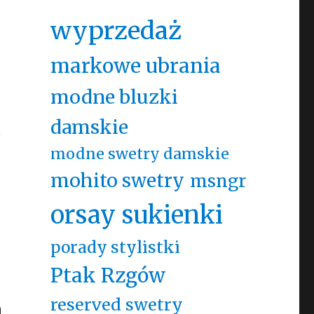
wyprzedaż
markowe ubrania
modne bluzki
damskie
ą
modne swetry damskie
mohito swetry
msngr
orsay sukienki
porady stylistki
Ptak Rzgów
reserved swetry
a