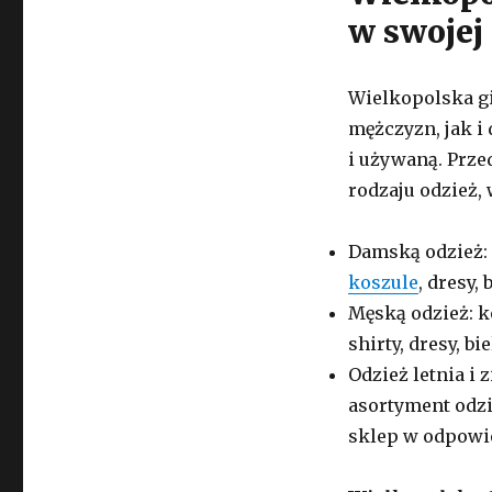
w swojej 
Wielkopolska gi
mężczyzn, jak i
i używaną. Prze
rodzaju odzież, 
Damską odzież:
koszule
, dresy,
Męską odzież: k
shirty, dresy, bi
Odzież letnia i 
asortyment odzie
sklep w odpowie