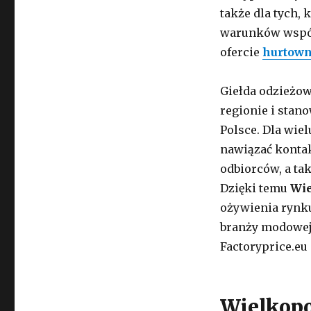
także dla tych,
warunków współp
ofercie
hurtown
Giełda odzieżow
regionie i stan
Polsce. Dla wie
nawiązać konta
odbiorców, a ta
Dzięki temu
Wie
ożywienia rynku
branży modowej.
Factoryprice.eu
Wielkopo