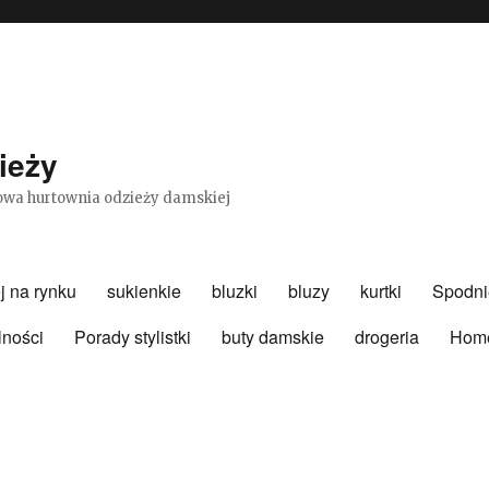
ieży
etowa hurtownia odzieży damskiej
j na rynku
sukienkie
bluzki
bluzy
kurtki
Spodni
lności
Porady stylistki
buty damskie
drogeria
Hom