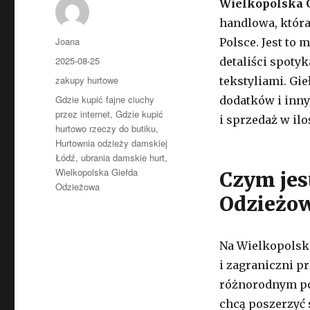
Wielkopolska 
handlowa, która
Autor
Joana
Polsce. Jest to 
Opublikowano
2025-08-25
detaliści spotyk
Kategorie
zakupy hurtowe
tekstyliami. Gi
Tagi
Gdzie kupić fajne ciuchy
dodatków i inn
przez internet
,
Gdzie kupić
i sprzedaż w il
hurtowo rzeczy do butiku
,
Hurtownia odzieży damskiej
Łódź
,
ubrania damskie hurt
,
Wielkopolska Giełda
Czym jes
Odzieżowa
Odzieżo
Na Wielkopolski
i zagraniczni p
różnorodnym poc
chcą poszerzyć 