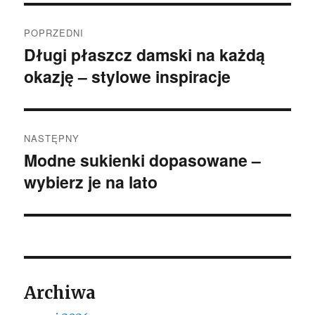
Nawigacja
POPRZEDNI
wpisu
Długi płaszcz damski na każdą
Poprzedni
okazję – stylowe inspiracje
wpis:
NASTĘPNY
Modne sukienki dopasowane –
Następny
wybierz je na lato
wpis:
Archiwa